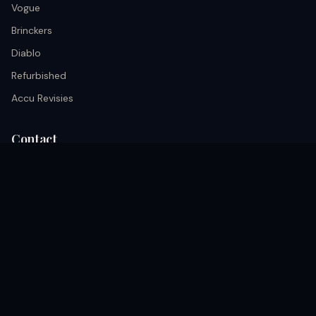
Vogue
Brinckers
Diablo
Refurbished
Accu Revisies
Contact
info@black.nu
+31 633026652
Kerkrade, Akerstraat 68A nederland
Volg ons
coming soon