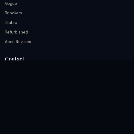
Vogue
Brinckers
Diablo
Refurbished
Accu Revisies
Contact
info@black.nu
+31 633026652
Kerkrade, Akerstraat 68A nederland
Volg ons
coming soon