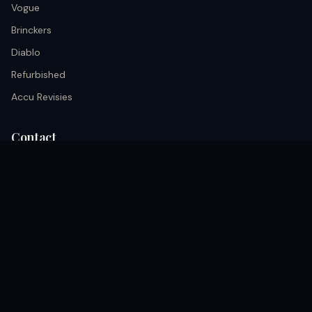
Vogue
Brinckers
Diablo
Refurbished
Accu Revisies
Contact
info@black.nu
+31 633026652
Kerkrade, Akerstraat 68A nederland
Volg ons
coming soon