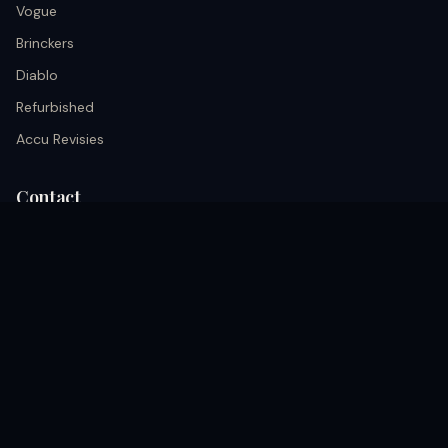
Vogue
Brinckers
Diablo
Refurbished
Accu Revisies
Contact
info@black.nu
+31 633026652
Kerkrade, Akerstraat 68A nederland
Volg ons
coming soon