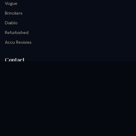
Vogue
Brinckers
Diablo
Refurbished
Accu Revisies
Contact
info@black.nu
+31 633026652
Kerkrade, Akerstraat 68A nederland
Volg ons
coming soon