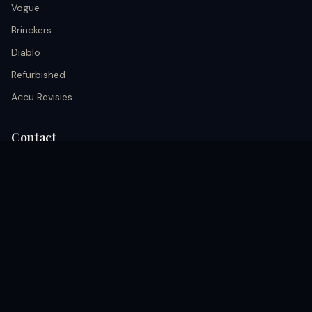
Vogue
Brinckers
Diablo
Refurbished
Accu Revisies
Contact
info@black.nu
+31 633026652
Kerkrade, Akerstraat 68A nederland
Volg ons
coming soon