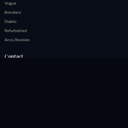
Vogue
Brinckers
Diablo
Refurbished
Accu Revisies
Contact
info@black.nu
+31 633026652
Kerkrade, Akerstraat 68A nederland
Volg ons
coming soon