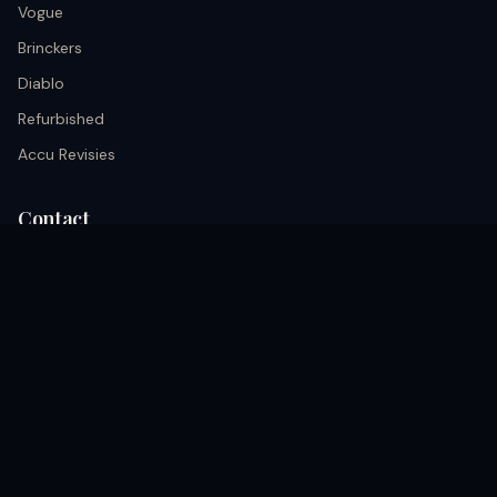
Vogue
Brinckers
Diablo
Refurbished
Accu Revisies
Contact
info@black.nu
+31 633026652
Kerkrade, Akerstraat 68A nederland
Volg ons
coming soon