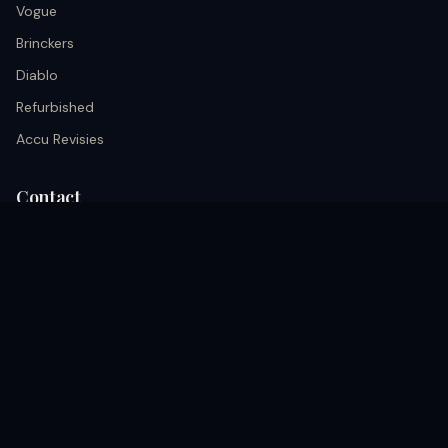
Vogue
Brinckers
Diablo
Refurbished
Accu Revisies
Contact
info@black.nu
+31 633026652
Kerkrade, Akerstraat 68A nederland
Volg ons
coming soon