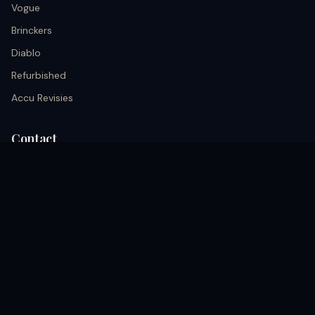
Vogue
Brinckers
Diablo
Refurbished
Accu Revisies
Contact
info@black.nu
+31 633026652
Kerkrade, Akerstraat 68A nederland
Volg ons
coming soon